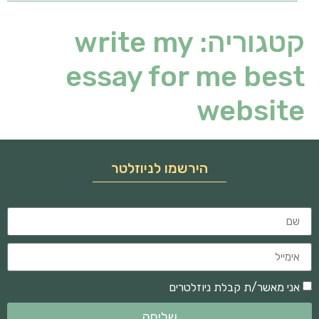
קטגוריה:
write my
essay for me best
website
הירשמו לניוזלטר
אני מאשר/ת קבלת ניוזלטרים
שליחה