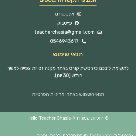
אינסטגרם
פייסבוק
teacherchasia@gmail.com
0546943617
תנאי שימוש
לתשומת ליבכם כי רכישת קורס באתר מקנה זכויות צפייה למשך
חודש (30 יום).
תנאי השימוש באתר ומדיניות הפרטיות
© הזכויות שמורות ל-Hello Teacher Chasia
Techjump
נבנה על ידי
העסק החברתי לבנית אתרים