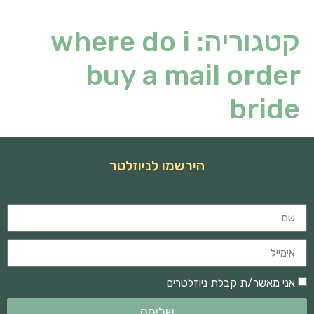
קטגוריה:
where do i
buy a mail order
bride
הירשמו לניוזלטר
אני מאשר/ת קבלת ניוזלטרים
שליחה