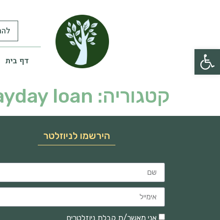
להר
פתח סרגל נגישות
דף בית
קטגוריה:
ayday loan
הירשמו לניוזלטר
אני מאשר/ת קבלת ניוזלטרים