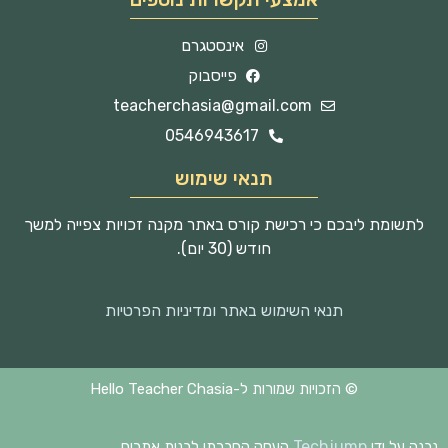
אינסטגרם
פייסבוק
teacherchasia@gmail.com
0546943617
תנאי שימוש
לתשומת ליבכם כי רכישת קורס באתר מקנה זכויות צפייה למשך
חודש (30 יום).
תנאי השימוש באתר ומדיניות הפרטיות
© הזכויות שמורות ל-Hello Teacher Chasia
Techjump
נבנה על ידי
העסק החברתי לבנית אתרים