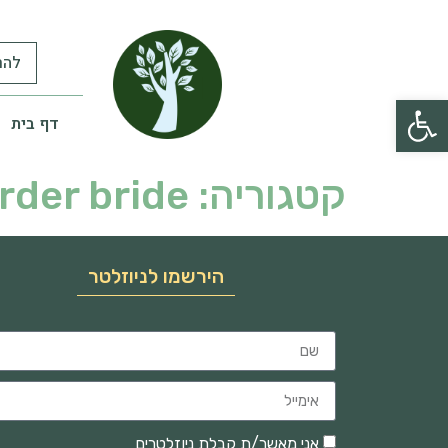
להר
פתח סרגל נגישות
דף בית
קטגוריה:
rder bride?
הירשמו לניוזלטר
אני מאשר/ת קבלת ניוזלטרים