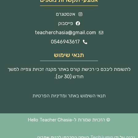
אינסטגרם
פייסבוק
teacherchasia@gmail.com
0546943617
תנאי שימוש
לתשומת ליבכם כי רכישת קורס באתר מקנה זכויות צפייה למשך
חודש (30 יום).
תנאי השימוש באתר ומדיניות הפרטיות
© הזכויות שמורות ל-Hello Teacher Chasia
Techjump
נבנה על ידי
העסק החברתי לבנית אתרים