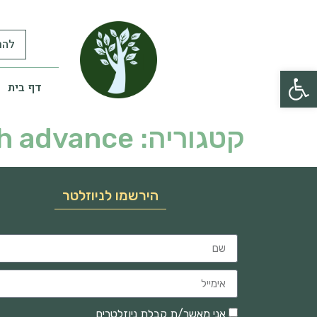
להר
פתח סרגל נגישות
דף בית
קטגוריה:
h advance?
הירשמו לניוזלטר
אני מאשר/ת קבלת ניוזלטרים