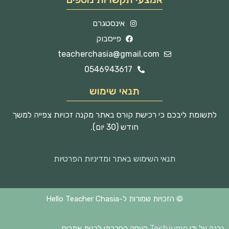
אינסטגרם
פייסבוק
teacherchasia@gmail.com
0546943617
תנאי שימוש
לתשומת ליבכם כי רכישת קורס באתר מקנה זכויות צפייה למשך
חודש (30 יום).
תנאי השימוש באתר ומדיניות הפרטיות
© הזכויות שמורות ל-Hello Teacher Chasia
Techjump
נבנה על ידי
העסק החברתי לבנית אתרים