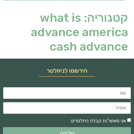
קטגוריה:
what is
advance america
cash advance
הירשמו לניוזלטר
אני מאשר/ת קבלת ניוזלטרים
שליחה