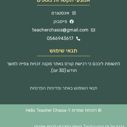
אינסטגרם
פייסבוק
teacherchasia@gmail.com
0546943617
תנאי שימוש
לתשומת ליבכם כי רכישת קורס באתר מקנה זכויות צפייה למשך
חודש (30 יום).
תנאי השימוש באתר ומדיניות הפרטיות
© הזכויות שמורות ל-Hello Teacher Chasia
Techjump
נבנה על ידי
העסק החברתי לבנית אתרים