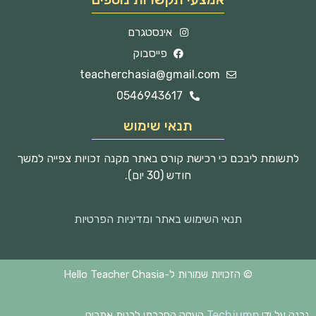
אינסטגרם
פייסבוק
teacherchasia@gmail.com
0546943617
תנאי שימוש
לתשומת ליבכם כי רכישת קורס באתר מקנה זכויות צפייה למשך
חודש (30 יום).
תנאי השימוש באתר ומדיניות הפרטיות
© הזכויות שמורות ל-Hello Teacher Chasia
Techjump
נבנה על ידי
העסק החברתי לבנית אתרים