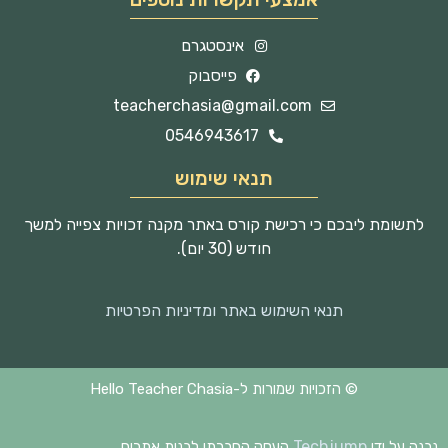
אינסטגרם
פייסבוק
teacherchasia@gmail.com
0546943617
תנאי שימוש
לתשומת ליבכם כי רכישת קורס באתר מקנה זכויות צפייה למשך
חודש (30 יום).
תנאי השימוש באתר ומדיניות הפרטיות
© הזכויות שמורות ל-Hello Teacher Chasia
Techjump
נבנה על ידי
העסק החברתי לבנית אתרים