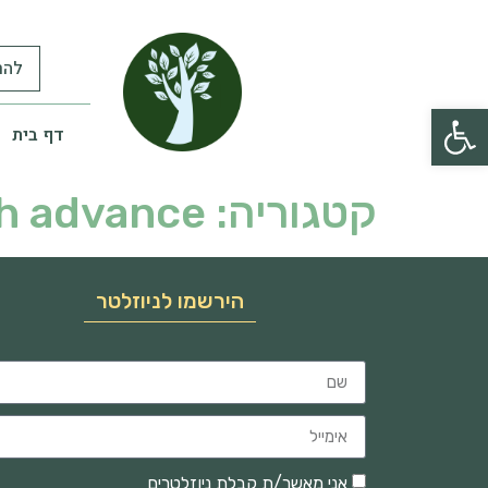
להר
פתח סרגל נגישות
דף בית
קטגוריה:
sh advance
הירשמו לניוזלטר
אני מאשר/ת קבלת ניוזלטרים