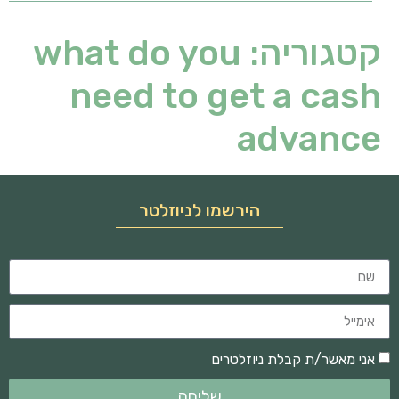
קטגוריה:
what do you
need to get a cash
advance
הירשמו לניוזלטר
אני מאשר/ת קבלת ניוזלטרים
שליחה