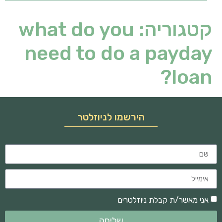
קטגוריה:
what do you
need to do a payday
loan?
הירשמו לניוזלטר
אני מאשר/ת קבלת ניוזלטרים
שליחה