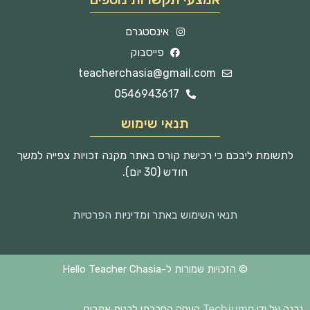
אינסטגרם
פייסבוק
teacherchasia@gmail.com
0546943617
תנאי שימוש
לתשומת ליבכם כי רכישת קורס באתר מקנה זכויות צפייה למשך
חודש (30 יום).
תנאי השימוש באתר ומדיניות הפרטיות
© הזכויות שמורות ל-Hello Teacher Chasia
Techjump
נבנה על ידי
העסק החברתי לבנית אתרים