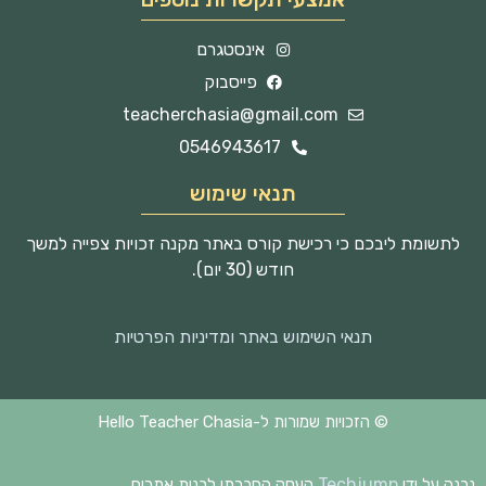
אינסטגרם
פייסבוק
teacherchasia@gmail.com
0546943617
תנאי שימוש
לתשומת ליבכם כי רכישת קורס באתר מקנה זכויות צפייה למשך
חודש (30 יום).
תנאי השימוש באתר ומדיניות הפרטיות
© הזכויות שמורות ל-Hello Teacher Chasia
Techjump
נבנה על ידי
העסק החברתי לבנית אתרים