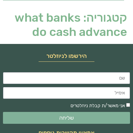
קטגוריה:
what banks
do cash advance
הירשמו לניוזלטר
אני מאשר/ת קבלת ניוזלטרים
שליחה
אמצעי תקשרות נוספים