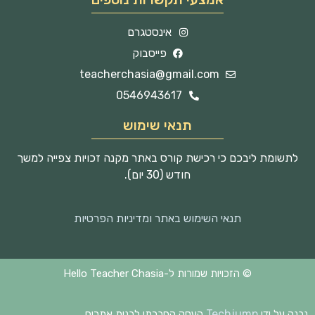
אינסטגרם
פייסבוק
teacherchasia@gmail.com
0546943617
תנאי שימוש
לתשומת ליבכם כי רכישת קורס באתר מקנה זכויות צפייה למשך
חודש (30 יום).
תנאי השימוש באתר ומדיניות הפרטיות
© הזכויות שמורות ל-Hello Teacher Chasia
Techjump
נבנה על ידי
העסק החברתי לבנית אתרים