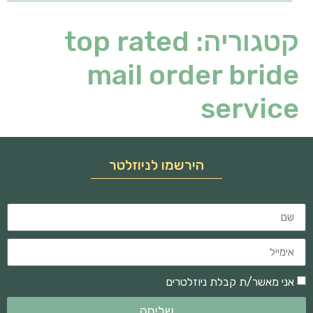
קטגוריה:
top rated
mail order bride
service
הירשמו לניוזלטר
אני מאשר/ת קבלת ניוזלטרים
שליחה