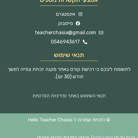
אינסטגרם
פייסבוק
teacherchasia@gmail.com
0546943617
תנאי שימוש
לתשומת ליבכם כי רכישת קורס באתר מקנה זכויות צפייה למשך
חודש (30 יום).
תנאי השימוש באתר ומדיניות הפרטיות
© הזכויות שמורות ל-Hello Teacher Chasia
Techjump
נבנה על ידי
העסק החברתי לבנית אתרים