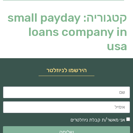
קטגוריה:
small payday
loans company in
usa
הירשמו לניוזלטר
אני מאשר/ת קבלת ניוזלטרים
שליחה