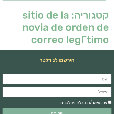
קטגוריה:
sitio de la
novia de orden de
correo legГ­timo
הירשמו לניוזלטר
אני מאשר/ת קבלת ניוזלטרים
שליחה