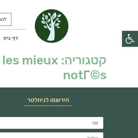
להר
פתח סרגל נגישות
דף בית
קטגוריה:
 les mieux
notГ©s
הירשמו לניוזלטר