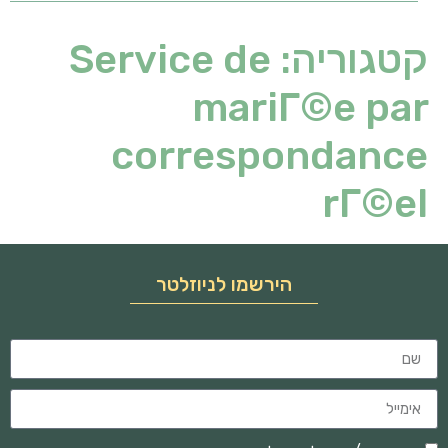
קטגוריה:
Service de
mariГ©e par
correspondance
rГ©el
הירשמו לניוזלטר