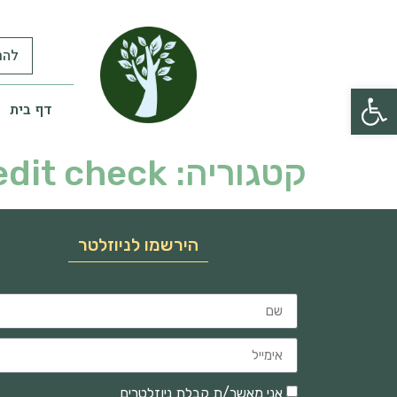
להר
פתח סרגל נגישות
דף בית
קטגוריה:
edit check
הירשמו לניוזלטר
אני מאשר/ת קבלת ניוזלטרים