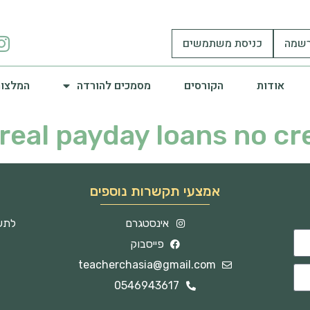
שמה
כניסת משתמשים
אודות
הקורסים
מסמכים להורדה
המלצות
real payday loans no cr
אמצעי תקשרות נוספים
אינסטגרם
לתשו
פייסבוק
teacherchasia@gmail.com
0546943617