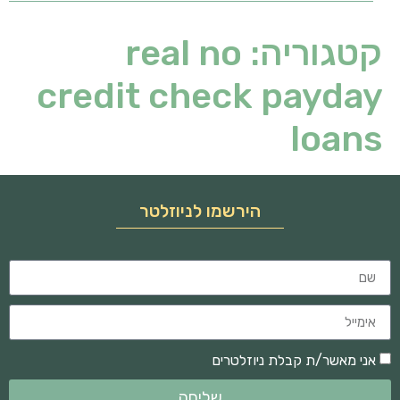
קטגוריה:
real no
credit check payday
loans
הירשמו לניוזלטר
אני מאשר/ת קבלת ניוזלטרים
שליחה