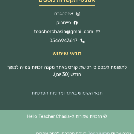
אינסטגרם
פייסבוק
teacherchasia@gmail.com
0546943617
תנאי שימוש
לתשומת ליבכם כי רכישת קורס באתר מקנה זכויות צפייה למשך
חודש (30 יום).
תנאי השימוש באתר ומדיניות הפרטיות
© הזכויות שמורות ל-Hello Teacher Chasia
Techjump
נבנה על ידי
העסק החברתי לבנית אתרים