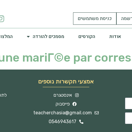
שמה
כניסת משתמשים
אודות
הקורסים
מסמכים להורדה
המלצות
'une mariГ©e par corr
אמצעי תקשרות נוספים
אינסטגרם
לתשו
פייסבוק
teacherchasia@gmail.com
0546943617