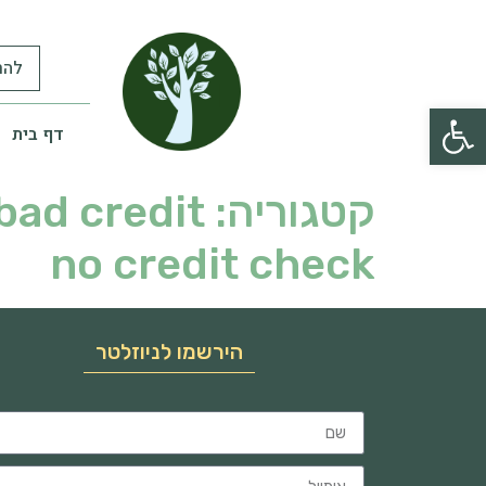
להר
פתח סרגל נגישות
דף בית
קטגוריה:
bad credit
no credit check
הירשמו לניוזלטר