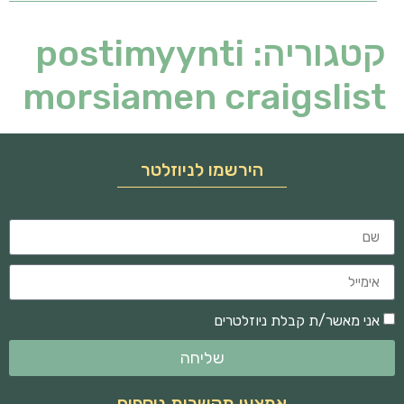
קטגוריה:
postimyynti
morsiamen craigslist
הירשמו לניוזלטר
אני מאשר/ת קבלת ניוזלטרים
שליחה
אמצעי תקשרות נוספים