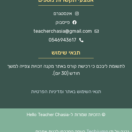
אינסטגרם
פייסבוק
teacherchasia@gmail.com
0546943617
תנאי שימוש
לתשומת ליבכם כי רכישת קורס באתר מקנה זכויות צפייה למשך
חודש (30 יום).
תנאי השימוש באתר ומדיניות הפרטיות
© הזכויות שמורות ל-Hello Teacher Chasia
Techjump
נבנה על ידי
העסק החברתי לבנית אתרים