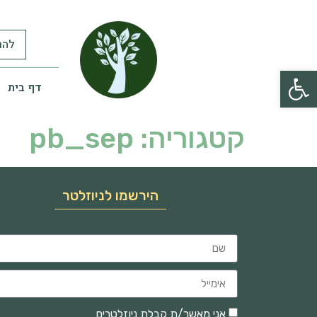
להר
פתח סרגל נגישות
דף בית
קטגוריה:
pb_sep
הירשמו לניוזלטר
אני מאשר/ת קבלת ניוזלטרים