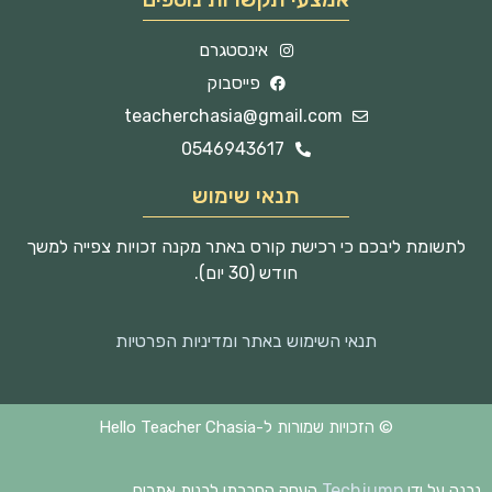
אינסטגרם
פייסבוק
teacherchasia@gmail.com
0546943617
תנאי שימוש
לתשומת ליבכם כי רכישת קורס באתר מקנה זכויות צפייה למשך
חודש (30 יום).
תנאי השימוש באתר ומדיניות הפרטיות
© הזכויות שמורות ל-Hello Teacher Chasia
Techjump
נבנה על ידי
העסק החברתי לבנית אתרים