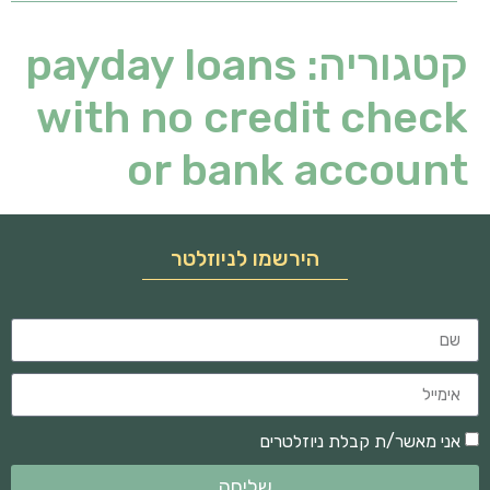
קטגוריה:
payday loans
with no credit check
or bank account
הירשמו לניוזלטר
אני מאשר/ת קבלת ניוזלטרים
שליחה