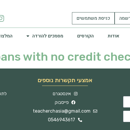
שמה
כניסת משתמשים
אודות
הקורסים
מסמכים להורדה
המלצות
oans with no credit che
אמצעי תקשרות נוספים
אינסטגרם
לתשו
פייסבוק
teacherchasia@gmail.com
0546943617