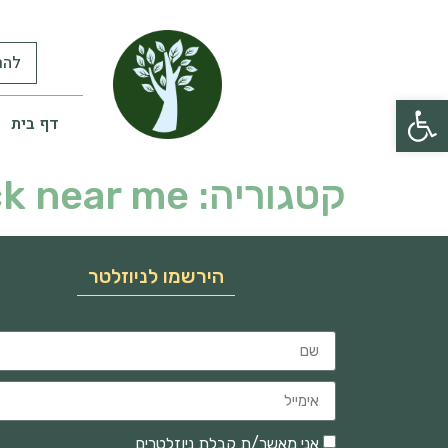
להר
פתח סרגל נגישות
דף בית
קטגוריה:
ck near me
הירשמו לניוזלטר
אני מאשר/ת קבלת ניוזלטרים