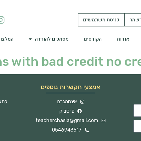
שמה
כניסת משתמשים
אודות
הקורסים
מסמכים להורדה
המלצות
s with bad credit no cr
אמצעי תקשרות נוספים
אינסטגרם
לתשו
פייסבוק
teacherchasia@gmail.com
0546943617