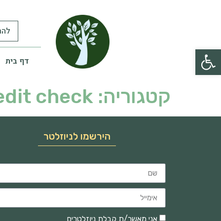
להר
פתח סרגל נגישות
דף בית
קטגוריה:
edit check
הירשמו לניוזלטר
אני מאשר/ת קבלת ניוזלטרים