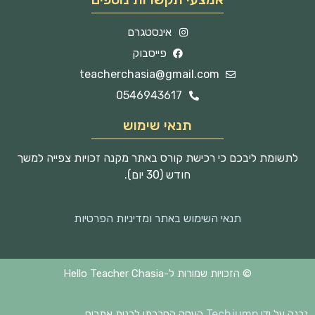
אינסטגרם
פייסבוק
teacherchasia@gmail.com
0546943617
תנאי שימוש
לתשומת ליבכם כי רכישת קורס באתר מקנה זכויות צפייה למשך
חודש (30 יום).
תנאי השימוש באתר ומדיניות הפרטיות
© הזכויות שמורות ל-Hello Teacher Chasia
Techjump
נבנה על ידי
העסק החברתי לבנית אתרים