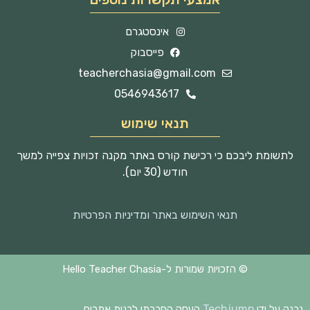
אינסטגרם
פייסבוק
teacherchasia@gmail.com
0546943617
תנאי שימוש
לתשומת ליבכם כי רכישת קורס באתר מקנה זכויות צפייה למשך
חודש (30 יום).
תנאי השימוש באתר ומדיניות הפרטיות
© הזכויות שמורות ל-Hello Teacher Chasia
Techjump
נבנה על ידי
העסק החברתי לבנית אתרים