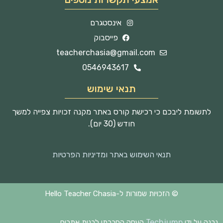
אינסטגרם
פייסבוק
teacherchasia@gmail.com
0546943617
תנאי שימוש
לתשומת ליבכם כי רכישת קורס באתר מקנה זכויות צפייה למשך
חודש (30 יום).
תנאי השימוש באתר ומדיניות הפרטיות
© הזכויות שמורות ל-Hello Teacher Chasia
Techjump
נבנה על ידי
העסק החברתי לבנית אתרים