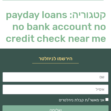
קטגוריה:
payday loans
no bank account no
credit check near me
הירשמו לניוזלטר
אני מאשר/ת קבלת ניוזלטרים
שליחה