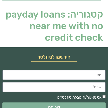
קטגוריה:
payday loans
near me with no
credit check
הירשמו לניוזלטר
אני מאשר/ת קבלת ניוזלטרים
שליחה