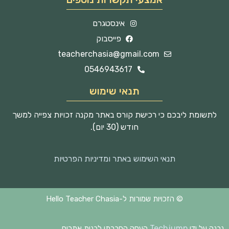
אינסטגרם
פייסבוק
teacherchasia@gmail.com
0546943617
תנאי שימוש
לתשומת ליבכם כי רכישת קורס באתר מקנה זכויות צפייה למשך
חודש (30 יום).
תנאי השימוש באתר ומדיניות הפרטיות
© הזכויות שמורות ל-Hello Teacher Chasia
Techjump
נבנה על ידי
העסק החברתי לבנית אתרים