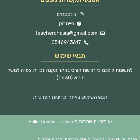
אינסטגרם
פייסבוק
teacherchasia@gmail.com
0546943617
תנאי שימוש
לתשומת ליבכם כי רכישת קורס באתר מקנה זכויות צפייה למשך
חודש (30 יום).
תנאי השימוש באתר ומדיניות הפרטיות
© הזכויות שמורות ל-Hello Teacher Chasia
Techjump
נבנה על ידי
העסק החברתי לבנית אתרים