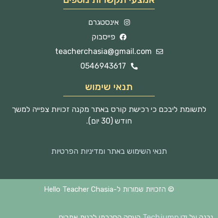
אינסטגרם
פייסבוק
teacherchasia@gmail.com
0546943617
תנאי שימוש
לתשומת ליבכם כי רכישת קורס באתר מקנה זכויות צפייה למשך
חודש (30 יום).
תנאי השימוש באתר ומדיניות הפרטיות
© הזכויות שמורות ל-Hello Teacher Chasia
Techjump
נבנה על ידי
העסק החברתי לבנית אתרים