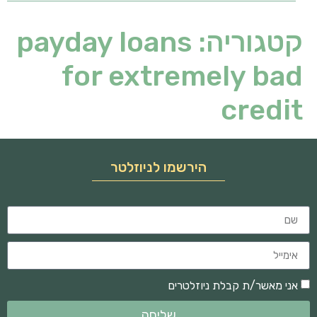
קטגוריה:
payday loans
for extremely bad
credit
הירשמו לניוזלטר
אני מאשר/ת קבלת ניוזלטרים
שליחה