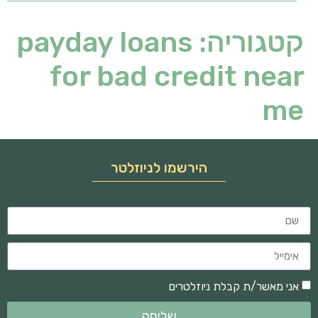
קטגוריה:
payday loans
for bad credit near
me
הירשמו לניוזלטר
אני מאשר/ת קבלת ניוזלטרים
שליחה