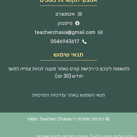
אינסטגרם
פייסבוק
teacherchasia@gmail.com
0546943617
תנאי שימוש
לתשומת ליבכם כי רכישת קורס באתר מקנה זכויות צפייה למשך
חודש (30 יום).
תנאי השימוש באתר ומדיניות הפרטיות
© הזכויות שמורות ל-Hello Teacher Chasia
Techjump
נבנה על ידי
העסק החברתי לבנית אתרים