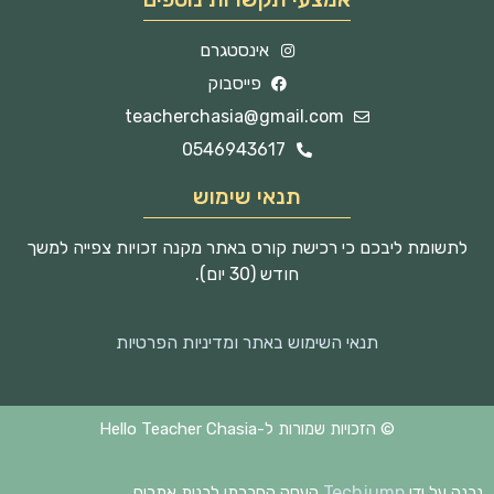
אינסטגרם
פייסבוק
teacherchasia@gmail.com
0546943617
תנאי שימוש
לתשומת ליבכם כי רכישת קורס באתר מקנה זכויות צפייה למשך
חודש (30 יום).
תנאי השימוש באתר ומדיניות הפרטיות
© הזכויות שמורות ל-Hello Teacher Chasia
Techjump
נבנה על ידי
העסק החברתי לבנית אתרים