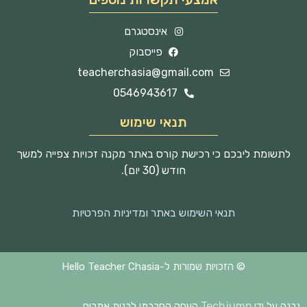
אינסטגרם
פייסבוק
teacherchasia@gmail.com
0546943617
תנאי שימוש
לתשומת ליבכם כי רכישת קורס באתר מקנה זכויות צפייה למשך
חודש (30 יום).
תנאי השימוש באתר ומדיניות הפרטיות
© הזכויות שמורות ל-Hello Teacher Chasia
Techjump
נבנה על ידי
העסק החברתי לבנית אתרים