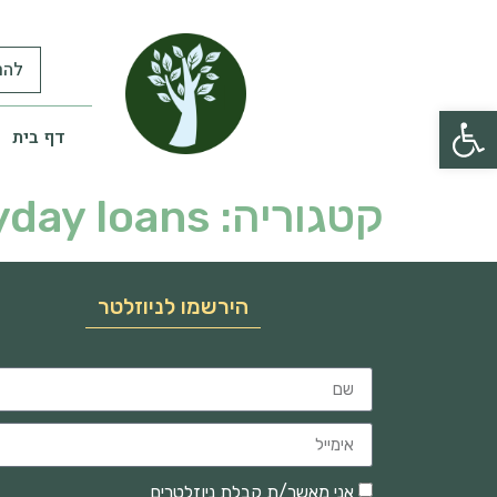
להר
פתח סרגל נגישות
דף בית
קטגוריה:
yday loans
הירשמו לניוזלטר
אני מאשר/ת קבלת ניוזלטרים